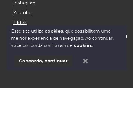
Instagram
Youtube
TikTok
Esse site utiliza
cookies
, que possibilitam uma
melhor experiência de navegação.
Ao continuar,
Olá! Estamos online para te atender!
você concorda com o uso de
cookies
.
© Copyright 2026 - Alpha Imóveis e Administração
Ltda. - CRECI 031226J - Todos os direitos reservados
1
Concordo, continuar
SITE PARA IMOBILIARIA
Início
Histórico
Favoritos