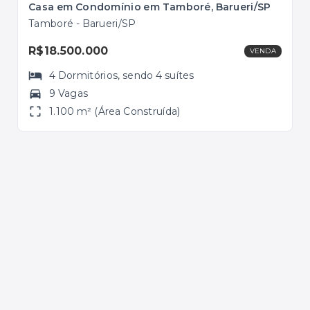
Casa em Condomínio em Tamboré, Barueri/SP
Tamboré - Barueri/SP
Tam
R$18.500.000
R$
VENDA
4
Dormitórios
, sendo
4
suítes
9 Vagas
1.100 m² (Área Construída)