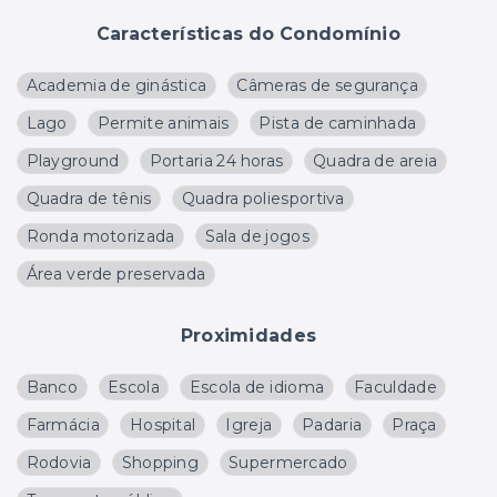
Características do Condomínio
Academia de ginástica
Câmeras de segurança
Lago
Permite animais
Pista de caminhada
Playground
Portaria 24 horas
Quadra de areia
Quadra de tênis
Quadra poliesportiva
Ronda motorizada
Sala de jogos
Área verde preservada
Proximidades
Banco
Escola
Escola de idioma
Faculdade
Farmácia
Hospital
Igreja
Padaria
Praça
Rodovia
Shopping
Supermercado