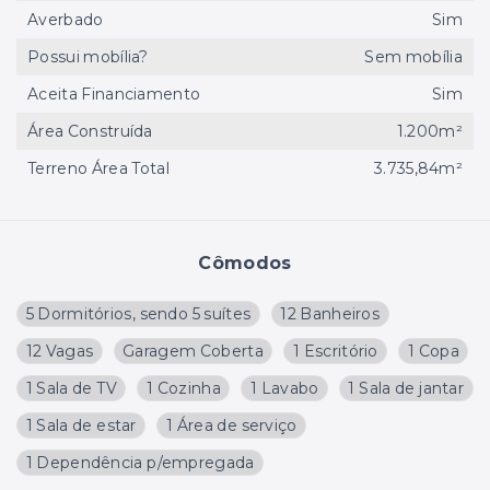
Averbado
Sim
Possui mobília?
Sem mobília
Aceita Financiamento
Sim
Área Construída
1.200m²
Terreno Área Total
3.735,84m²
Cômodos
5 Dormitórios, sendo 5 suítes
12 Banheiros
12 Vagas
Garagem Coberta
1 Escritório
1 Copa
1 Sala de TV
1 Cozinha
1 Lavabo
1 Sala de jantar
1 Sala de estar
1 Área de serviço
1 Dependência p/empregada