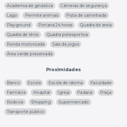
Academia de ginástica
Câmeras de segurança
Lago
Permite animais
Pista de caminhada
Playground
Portaria 24 horas
Quadra de areia
Quadra de tênis
Quadra poliesportiva
Ronda motorizada
Sala de jogos
Área verde preservada
Proximidades
Banco
Escola
Escola de idioma
Faculdade
Farmácia
Hospital
Igreja
Padaria
Praça
Rodovia
Shopping
Supermercado
Transporte público