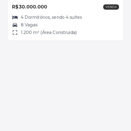
R$30.000.000
R$1
VENDA
4
Dormitórios
, sendo
4
suítes
8 Vagas
1.200 m² (Área Construída)