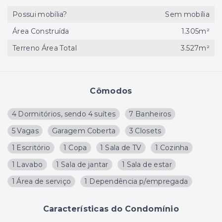
Possui mobília?
Sem mobília
Área Construída
1.305m²
Terreno Área Total
3.527m²
Cômodos
4 Dormitórios, sendo 4 suítes
7 Banheiros
5 Vagas
Garagem Coberta
3 Closets
1 Escritório
1 Copa
1 Sala de TV
1 Cozinha
1 Lavabo
1 Sala de jantar
1 Sala de estar
1 Área de serviço
1 Dependência p/empregada
Características do Condomínio