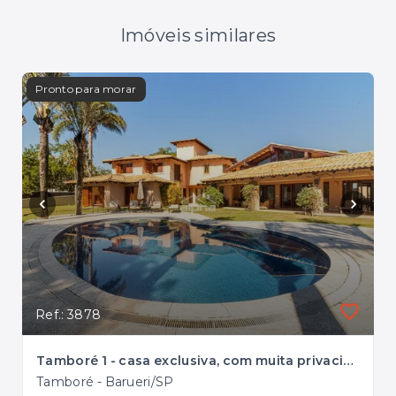
Imóveis similares
Pronto para morar
Pron
Ref.: 3878
Ref.
Tamboré 1 - casa exclusiva, com muita privacidade e infraestrutura completa
Tamboré - Barueri/SP
Tam