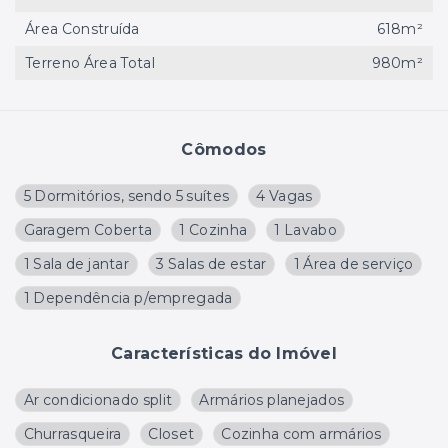
Área Construída
618m²
Terreno Área Total
980m²
Cômodos
5 Dormitórios, sendo 5 suítes
4 Vagas
Garagem Coberta
1 Cozinha
1 Lavabo
1 Sala de jantar
3 Salas de estar
1 Área de serviço
1 Dependência p/empregada
Características do Imóvel
Ar condicionado split
Armários planejados
Churrasqueira
Closet
Cozinha com armários