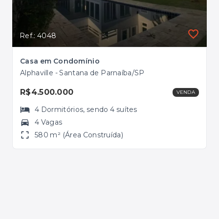
Ref.: 4048
Ref.
Casa em Condomínio
Alphaville - Santana de Parnaíba/SP
Alp
R$4.500.000
R$1
VENDA
4
Dormitórios
, sendo
4
suítes
4 Vagas
580 m² (Área Construída)