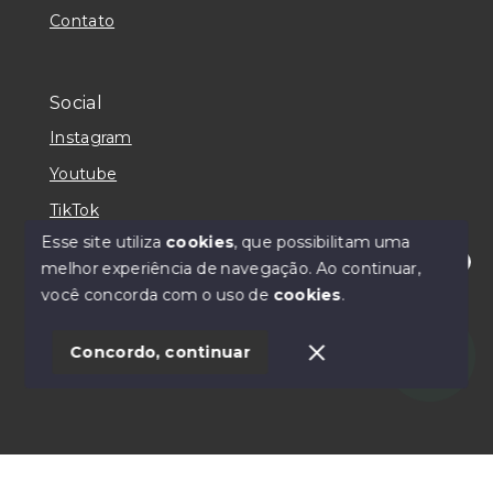
Contato
Social
Instagram
Youtube
TikTok
Esse site utiliza
cookies
, que possibilitam uma
melhor experiência de navegação.
Ao continuar,
Olá! Estamos online para te atender!
você concorda com o uso de
cookies
.
© Copyright 2026 - Alpha Imóveis e Administração
Ltda. - CRECI 031226J - Todos os direitos reservados
1
Concordo, continuar
SITE PARA IMOBILIARIA
Início
Histórico
Favoritos