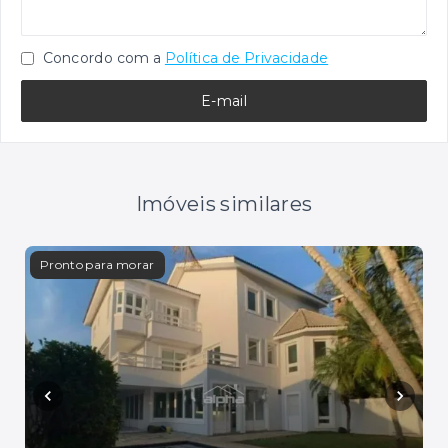
Concordo com a
Política de Privacidade
E-mail
Imóveis similares
Pronto para morar
Em c