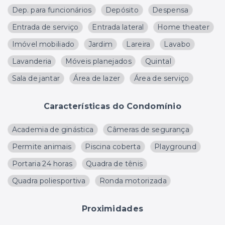
Dep. para funcionários
Depósito
Despensa
Entrada de serviço
Entrada lateral
Home theater
Imóvel mobiliado
Jardim
Lareira
Lavabo
Lavanderia
Móveis planejados
Quintal
Sala de jantar
Área de lazer
Área de serviço
Características do Condomínio
Academia de ginástica
Câmeras de segurança
Permite animais
Piscina coberta
Playground
Portaria 24 horas
Quadra de tênis
Quadra poliesportiva
Ronda motorizada
Proximidades