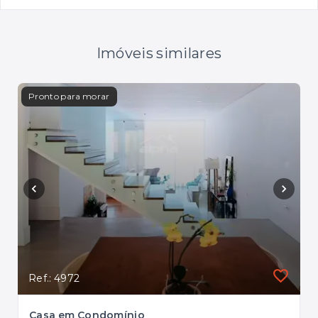
Imóveis similares
Pronto para morar
Pron
Ref.: 4972
Ref.
Casa em Condomínio
Cas