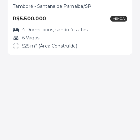
Tamboré - Santana de Parnaíba/SP
Tam
R$5.500.000
R$
VENDA
4
Dormitórios
, sendo
4
suítes
6 Vagas
525 m² (Área Construída)