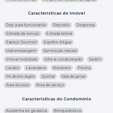
Características do Imóvel
Dep. para funcionários
Depósito
Despensa
Entrada de serviço
Entrada lateral
Espaço Gourmet
Espelho d'água
Hidromassagem
Iluminação natural
Imóvel mobiliado
Infra ar condicionado
Jardim
Lavabo
Lavanderia
Mezanino
Piscina
Pé direito duplo
Quintal
Sala de jantar
Área de lazer
Área de serviço
Características do Condomínio
Academia de ginástica
Brinquedoteca