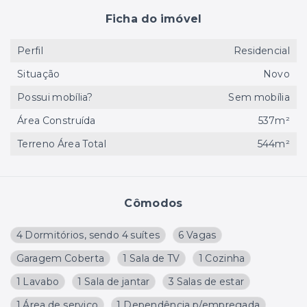
Ficha do imóvel
Perfil
Residencial
Situação
Novo
Possui mobília?
Sem mobília
Área Construída
537m²
Terreno Área Total
544m²
Cômodos
4 Dormitórios, sendo 4 suítes
6 Vagas
Garagem Coberta
1 Sala de TV
1 Cozinha
1 Lavabo
1 Sala de jantar
3 Salas de estar
1 Área de serviço
1 Dependência p/empregada