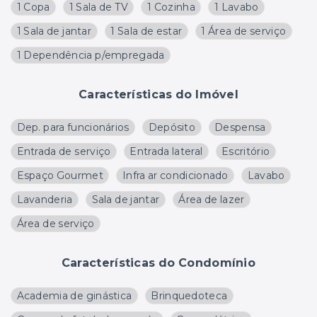
1 Copa
1 Sala de TV
1 Cozinha
1 Lavabo
1 Sala de jantar
1 Sala de estar
1 Área de serviço
1 Dependência p/empregada
Características do Imóvel
Dep. para funcionários
Depósito
Despensa
Entrada de serviço
Entrada lateral
Escritório
Espaço Gourmet
Infra ar condicionado
Lavabo
Lavanderia
Sala de jantar
Área de lazer
Área de serviço
Características do Condomínio
Academia de ginástica
Brinquedoteca