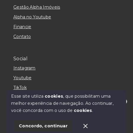
Gestão Alpha Imóveis
Alpha no Youtube
Financie
Contato
Social
Instagram
Youtube
TikTok
Esse site utiliza
cookies
, que possibilitam uma
melhor experiência de navegação.
Ao continuar,
Olá! Estamos online para te atender!
você concorda com o uso de
cookies
.
© Copyright 2026 - Alpha Imóveis e Administração
Ltda. - CRECI 031226J - Todos os direitos reservados
1
Concordo, continuar
SITE PARA IMOBILIARIA