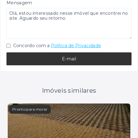
Mensagem
Concordo com a
Política de Privacidade
E-mail
Imóveis similares
Pronto para morar
Pron