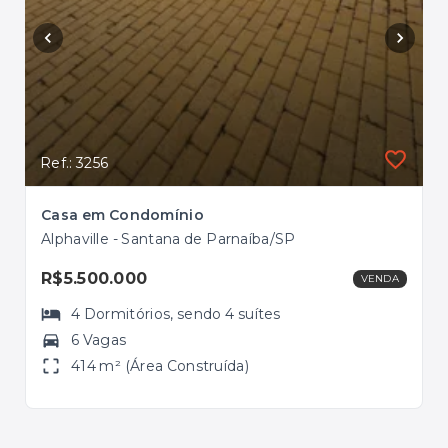
Ref.: 3256
Ref.
Casa em Condomínio
Cas
Alphaville - Santana de Parnaíba/SP
Alp
R$5.500.000
R$
VENDA
4
Dormitórios
, sendo
4
suítes
6 Vagas
414 m² (Área Construída)