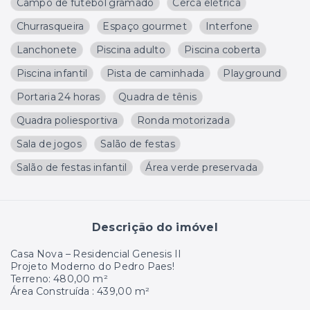
Campo de futebol gramado
Cerca elétrica
Churrasqueira
Espaço gourmet
Interfone
Lanchonete
Piscina adulto
Piscina coberta
Piscina infantil
Pista de caminhada
Playground
Portaria 24 horas
Quadra de tênis
Quadra poliesportiva
Ronda motorizada
Sala de jogos
Salão de festas
Salão de festas infantil
Área verde preservada
Descrição do imóvel
Casa Nova – Residencial Genesis II
Projeto Moderno do Pedro Paes!
Terreno: 480,00 m²
Área Construída : 439,00 m²