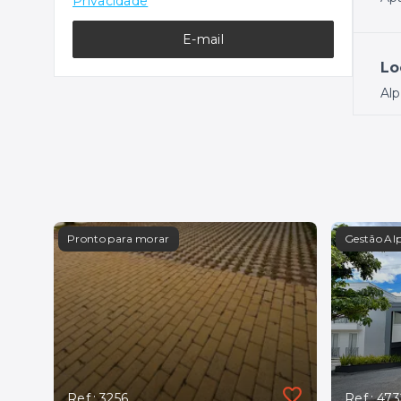
Privacidade
E-mail
Lo
Alp
Pronto para morar
Gestão Al
Ref.: 3256
Ref.: 47