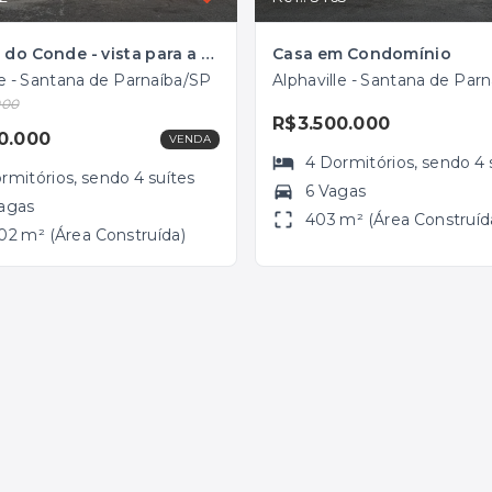
Campos do Conde - vista para a mata com a área social totalmente mobiliada e decorada!
Casa em Condomínio
le - Santana de Parnaíba/SP
Alphaville - Santana de Par
000
R$3.500.000
0.000
VENDA
4
Dormitórios
, sendo
4
rmitórios
, sendo
4
suítes
6 Vagas
agas
403 m² (Área Construíd
02 m² (Área Construída)