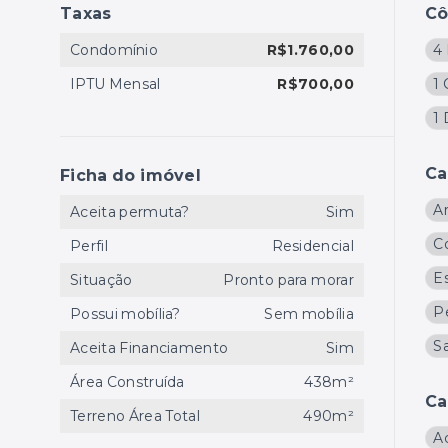
Taxas
C
Condomínio
R$1.760,00
4 
IPTU Mensal
R$700,00
1
1
Ca
Ficha do imóvel
A
Aceita permuta?
Sim
C
Perfil
Residencial
E
Situação
Pronto para morar
P
Possui mobília?
Sem mobília
S
Aceita Financiamento
Sim
Área Construída
438m²
Ca
Terreno Área Total
490m²
A