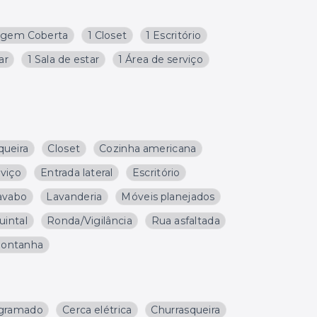
agem Coberta
1 Closet
1 Escritório
ar
1 Sala de estar
1 Área de serviço
queira
Closet
Cozinha americana
rviço
Entrada lateral
Escritório
avabo
Lavanderia
Móveis planejados
uintal
Ronda/Vigilância
Rua asfaltada
 montanha
 gramado
Cerca elétrica
Churrasqueira