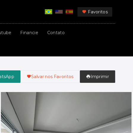
Favoritos
utube
Financie
Contato
atsApp
Salvar nos Favoritos
Imprimir