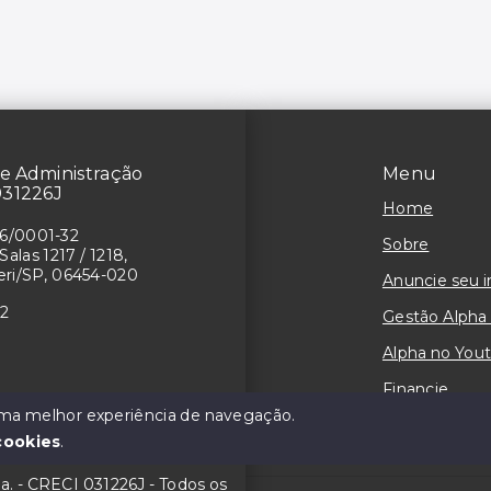
e Administração
Menu
031226J
Home
26/0001-32
Sobre
Salas 1217 / 1218,
ueri/SP, 06454-020
Anuncie seu 
02
Gestão Alpha
Alpha no You
Financie
 uma melhor experiência de navegação.
Contato
cookies
.
da. - CRECI 031226J - Todos os