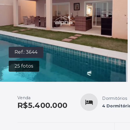
Ref.:
3644
25
fotos
Venda
Dormitórios
R$5.400.000
4 Dormitóri