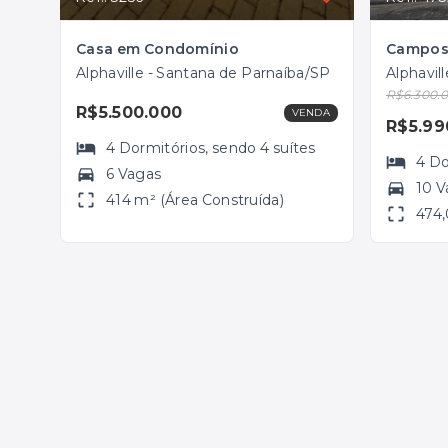
Casa em Condomínio
Alphaville - Santana de Parnaíba/SP
Alphavil
R$6.300.
R$5.500.000
VENDA
R$5.99
4
Dormitórios
, sendo
4
suítes
4
Do
6 Vagas
10 V
414 m² (Área Construída)
474,