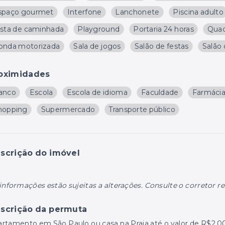
spaço gourmet
Interfone
Lanchonete
Piscina adulto
ista de caminhada
Playground
Portaria 24 horas
Quad
onda motorizada
Sala de jogos
Salão de festas
Salão 
oximidades
anco
Escola
Escola de idioma
Faculdade
Farmáci
hopping
Supermercado
Transporte público
scrição do imóvel
informações estão sujeitas a alterações. Consulte o corretor r
scrição da permuta
rtamento em São Paulo ou casa na Praia até o valor de R$2.