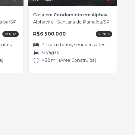
Casa em Condomínio em Alphaville, Santana de Parnaíba/SP
naíba/SP
Alphaville - Santana de Parnaíba/SP
R$6.500.000
VENDA
VENDA
suítes
4
Dormitórios
, sendo
4
suítes
6 Vagas
a)
432 m² (Área Construída)