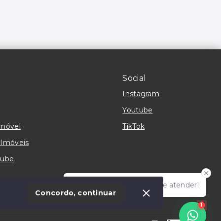
Social
Instagram
Youtube
imóvel
TikTok
 Imóveis
tube
Olá! Estamos online para te atender!
Concordo, continuar
1