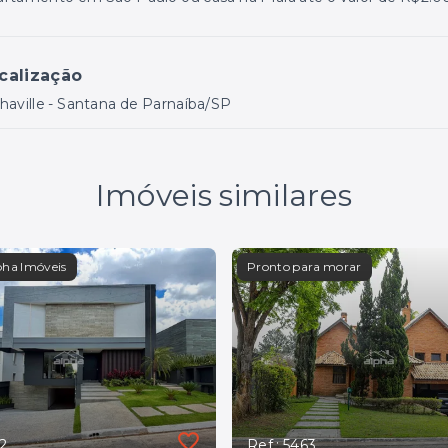
calização
haville - Santana de Parnaíba/SP
Imóveis similares
pha Imóveis
Pronto para morar
32
Ref.: 5463