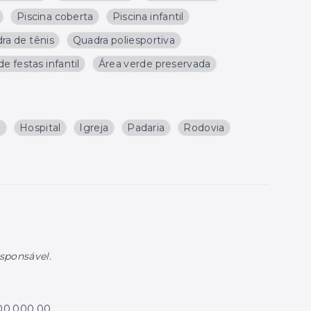
Piscina coberta
Piscina infantil
ra de tênis
Quadra poliesportiva
de festas infantil
Área verde preservada
a
Hospital
Igreja
Padaria
Rodovia
esponsável.
000.000,00.