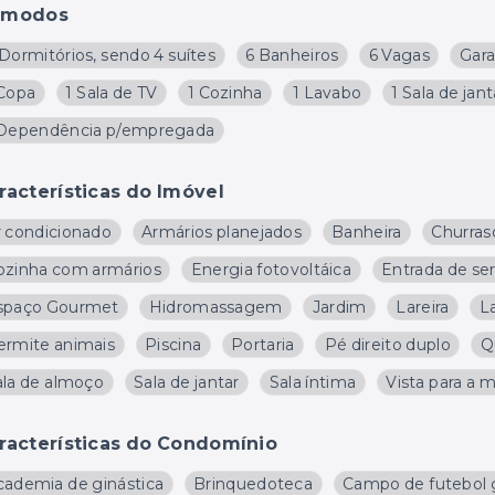
ômodos
Dormitórios, sendo 4 suítes
6 Banheiros
6 Vagas
Gar
 Copa
1 Sala de TV
1 Cozinha
1 Lavabo
1 Sala de jant
 Dependência p/empregada
racterísticas do Imóvel
r condicionado
Armários planejados
Banheira
Churras
ozinha com armários
Energia fotovoltáica
Entrada de se
spaço Gourmet
Hidromassagem
Jardim
Lareira
L
ermite animais
Piscina
Portaria
Pé direito duplo
Q
ala de almoço
Sala de jantar
Sala íntima
Vista para a
racterísticas do Condomínio
cademia de ginástica
Brinquedoteca
Campo de futebol