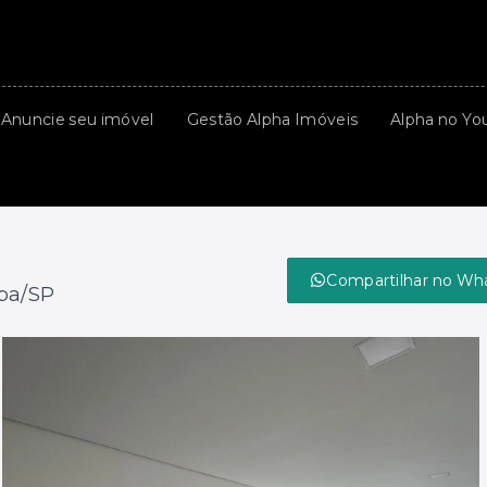
Anuncie seu imóvel
Gestão Alpha Imóveis
Alpha no Yo
Compartilhar no Wh
íba/SP