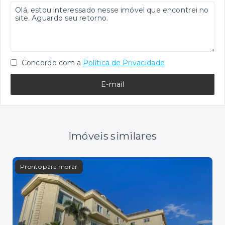
Concordo com a
Política de Privacidade
E-mail
Imóveis similares
Pronto para morar
Mans