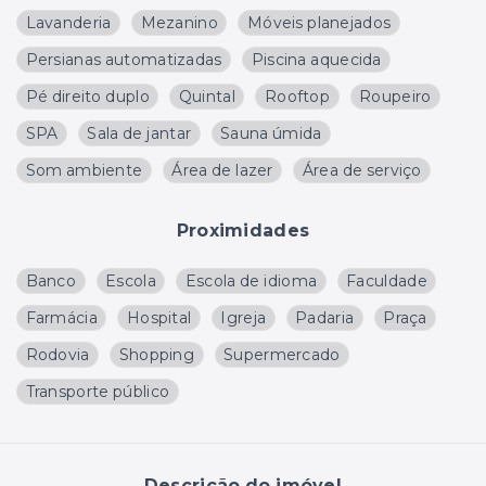
Lavanderia
Mezanino
Móveis planejados
Persianas automatizadas
Piscina aquecida
Pé direito duplo
Quintal
Rooftop
Roupeiro
SPA
Sala de jantar
Sauna úmida
Som ambiente
Área de lazer
Área de serviço
Proximidades
Banco
Escola
Escola de idioma
Faculdade
Farmácia
Hospital
Igreja
Padaria
Praça
Rodovia
Shopping
Supermercado
Transporte público
Descrição do imóvel