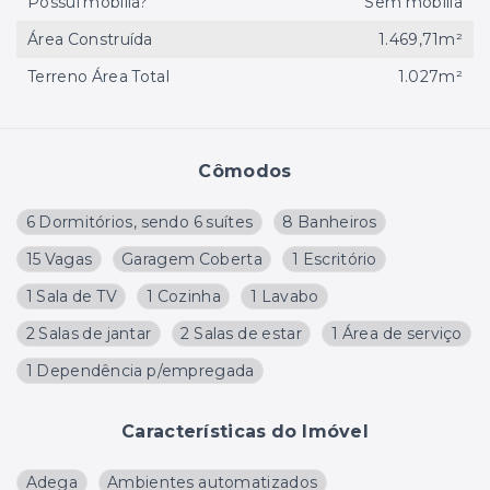
Possui mobília?
Sem mobília
Área Construída
1.469,71m²
Terreno Área Total
1.027m²
Cômodos
6 Dormitórios, sendo 6 suítes
8 Banheiros
15 Vagas
Garagem Coberta
1 Escritório
1 Sala de TV
1 Cozinha
1 Lavabo
2 Salas de jantar
2 Salas de estar
1 Área de serviço
1 Dependência p/empregada
Características do Imóvel
Adega
Ambientes automatizados