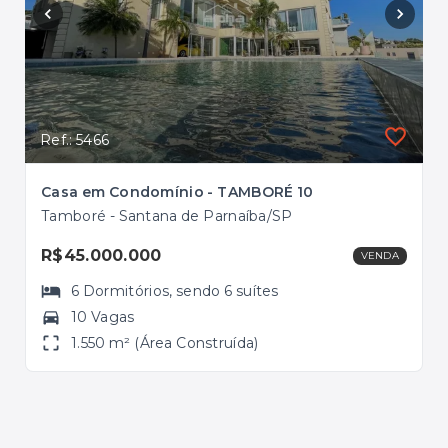
Ref.: 5466
Ref.
Casa em Condomínio - TAMBORÉ 10
Tam
Tamboré - Santana de Parnaíba/SP
Tam
R$45.000.000
R$
VENDA
6
Dormitórios
, sendo
6
suítes
10 Vagas
1.550 m² (Área Construída)