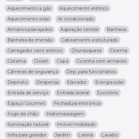
Aquecimento a gás
Aquecimento elétrico
Aquecimento solar
Ar condicionado
Armários planejados
Aspiração central
Banheira
Banheira de imersão
Cabeamento estruturado
Carregador carro elétrico
Churrasqueira
Cinema
Cisterna
Closet
Copa
Cozinha com armários
Câmeras de segurança
Dep. para funcionários
Depósito
Despensa
Elevador
Energia solar
Entrada de serviço
Entrada lateral
Escritório
Espaço Gourmet
Fechadura eletrônica
Fogo de chão
Hidromassagem
Iluminação natural
Imóvel mobiliado
Infra para gerador
Jardim
Lareira
Lavabo