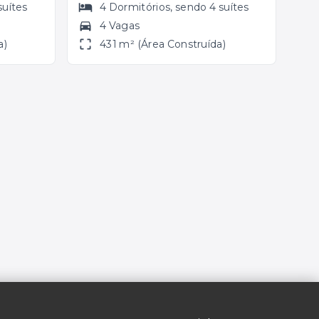
suítes
4
Dormitórios
, sendo
4
suítes
4 Vagas
a)
431 m² (Área Construída)