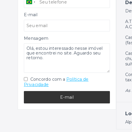
De
Des
E-mail
A.T
A.C
Cas
Mensagem
(fa
Cas
chu
suí
Con
Concordo com a
Política de
tax
Privacidade
As 
E-mail
Lo
Alp