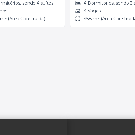
rmitórios
, sendo
4
suítes
4
Dormitórios
, sendo
3
agas
4 Vagas
m² (Área Construída)
458 m² (Área Construíd