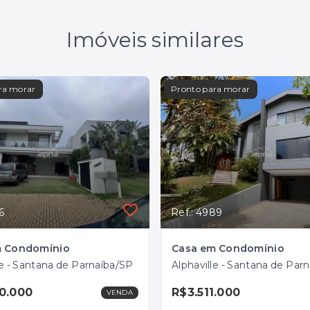
Imóveis similares
ra morar
Pronto para morar
6
Ref.: 4989
m Condomínio
Casa em Condomínio
le - Santana de Parnaíba/SP
Alphaville - Santana de Par
0.000
R$3.511.000
VENDA