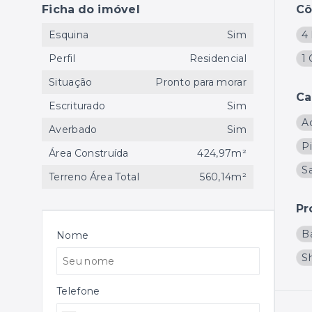
Ficha do imóvel
C
Esquina
Sim
4 
Perfil
Residencial
1
Situação
Pronto para morar
Ca
Escriturado
Sim
A
Averbado
Sim
P
Área Construída
424,97m²
Sa
Terreno Área Total
560,14m²
Pr
B
Nome
S
Telefone