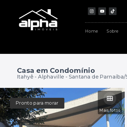
Home
Sobre
Casa em Condomínio
Itahyê -
Alphaville - Santana de Parnaíba
Pronto para morar
Mais fotos