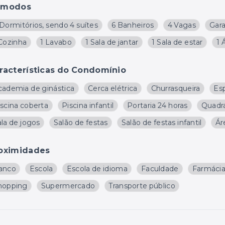
ômodos
Dormitórios, sendo 4 suítes
6 Banheiros
4 Vagas
Gar
 Cozinha
1 Lavabo
1 Sala de jantar
1 Sala de estar
1 
racterísticas do Condomínio
cademia de ginástica
Cerca elétrica
Churrasqueira
Es
iscina coberta
Piscina infantil
Portaria 24 horas
Quadra
la de jogos
Salão de festas
Salão de festas infantil
Ár
oximidades
anco
Escola
Escola de idioma
Faculdade
Farmáci
hopping
Supermercado
Transporte público