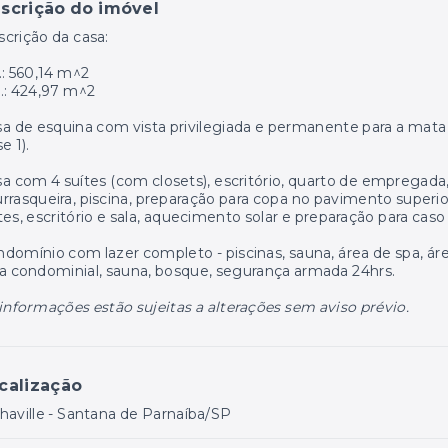
scrição do imóvel
crição da casa:
.: 560,14 m^2
.: 424,97 m^2
a de esquina com vista privilegiada e permanente para a mata
se 1).
a com 4 suítes (com closets), escritório, quarto de empregad
rrasqueira, piscina, preparação para copa no pavimento superi
tes, escritório e sala, aquecimento solar e preparação para ca
domínio com lazer completo - piscinas, sauna, área de spa, ár
a condominial, sauna, bosque, segurança armada 24hrs.
informações estão sujeitas a alterações sem aviso prévio.
calização
haville - Santana de Parnaíba/SP