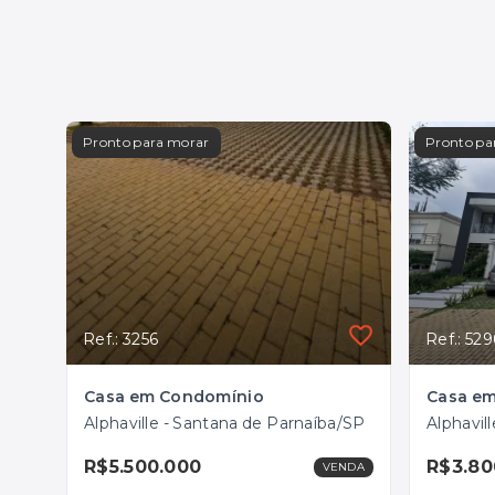
Pronto para morar
Pronto pa
Ref.: 3256
Ref.: 529
Casa em Condomínio
Casa e
Alphaville - Santana de Parnaíba/SP
Alphavil
R$5.500.000
R$3.80
VENDA