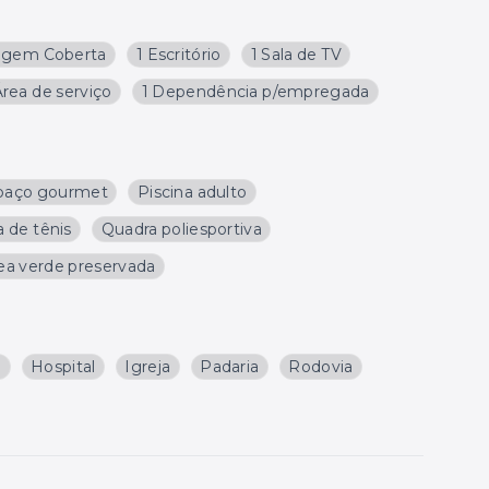
agem Coberta
1 Escritório
1 Sala de TV
Área de serviço
1 Dependência p/empregada
paço gourmet
Piscina adulto
 de tênis
Quadra poliesportiva
ea verde preservada
a
Hospital
Igreja
Padaria
Rodovia