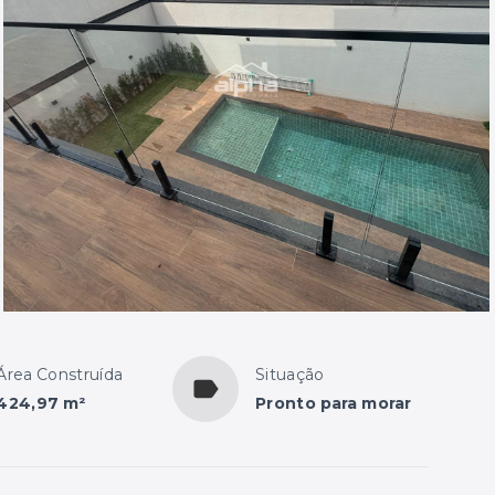
Área Construída
Situação
424,97 m²
Pronto para morar