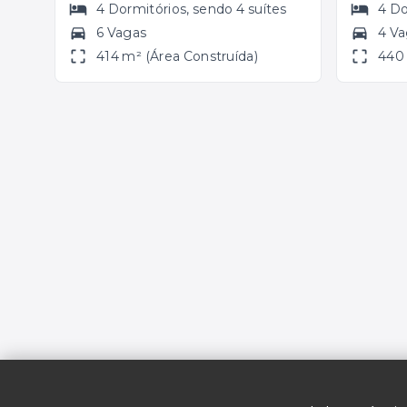
4
Dormitórios
, sendo
4
suítes
4
Do
6 Vagas
4 V
414 m² (Área Construída)
440 