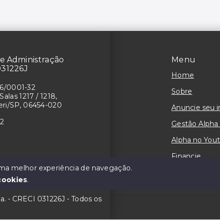
e Administração
Menu
031226J
Home
26/0001-32
Sobre
Salas 1217 / 1218,
ueri/SP, 06454-020
Anuncie seu 
02
Gestão Alpha
Alpha no You
Financie
 uma melhor experiência de navegação.
Contato
cookies
.
da. - CRECI 031226J - Todos os