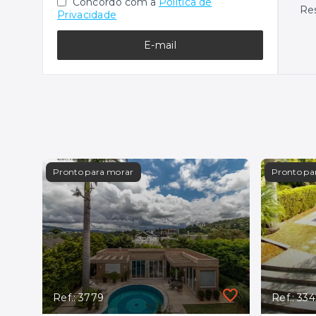
Concordo com a
Política de
Res
Privacidade
E-mail
Pronto para morar
Pronto pa
Ref.: 3779
Ref.: 33