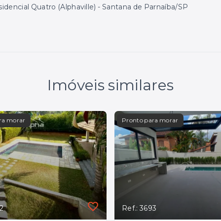
idencial Quatro (Alphaville) - Santana de Parnaíba/SP
Imóveis similares
ra morar
Pronto para morar
42
Ref.: 3693