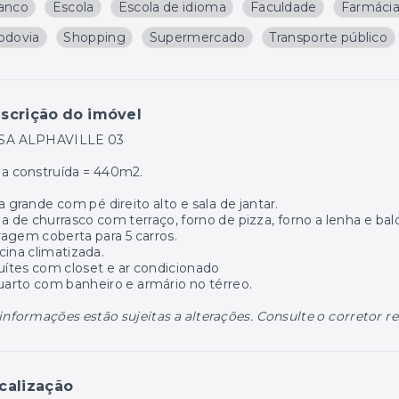
anco
Escola
Escola de idioma
Faculdade
Farmáci
odovia
Shopping
Supermercado
Transporte público
scrição do imóvel
SA ALPHAVILLE 03
a construída = 440m2.
a grande com pé direito alto e sala de jantar.
a de churrasco com terraço, forno de pizza, forno a lenha e bal
agem coberta para 5 carros.
cina climatizada.
uítes com closet e ar condicionado
uarto com banheiro e armário no térreo.
informações estão sujeitas a alterações. Consulte o corretor r
calização