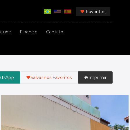
Favoritos
utube
Financie
Contato
atsApp
Salvar nos Favoritos
Imprimir