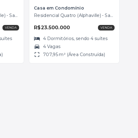
Casa em Condomínio
Residencial Quatro (Alphaville) - Santana de Parnaíba/SP
Residencial Quatro (Alphaville) - Santana de Parnaíba/SP
R$23.500.000
VENDA
VENDA
suítes
4
Dormitórios
, sendo
4
suítes
4 Vagas
a)
707,95 m² (Área Construída)