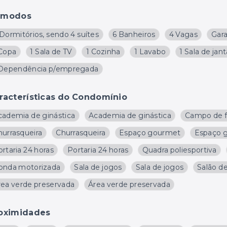
ômodos
Dormitórios, sendo 4 suítes
6 Banheiros
4 Vagas
Gar
 Copa
1 Sala de TV
1 Cozinha
1 Lavabo
1 Sala de jant
 Dependência p/empregada
racterísticas do Condomínio
cademia de ginástica
Academia de ginástica
Campo de f
hurrasqueira
Churrasqueira
Espaço gourmet
Espaço 
rtaria 24 horas
Portaria 24 horas
Quadra poliesportiva
onda motorizada
Sala de jogos
Sala de jogos
Salão de
rea verde preservada
Área verde preservada
oximidades