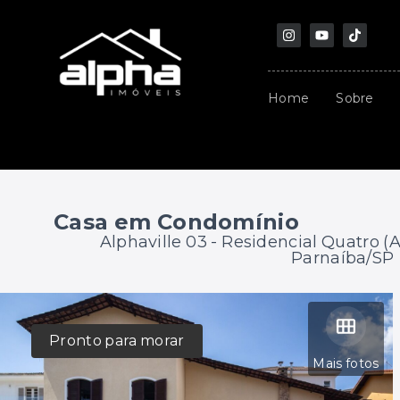
Home
Sobre
Casa em Condomínio
Alphaville 03 -
Residencial Quatro (A
Parnaíba/SP
Pronto para morar
Mais fotos