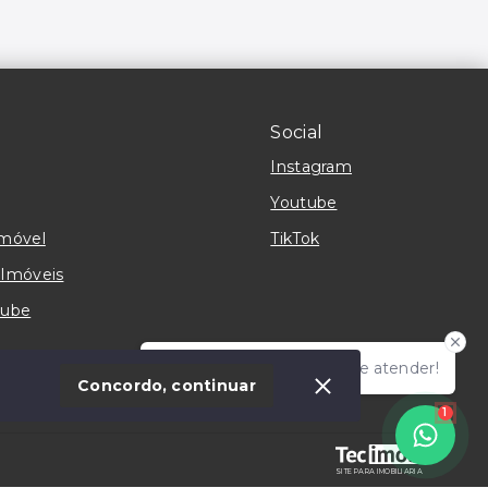
Social
Instagram
Youtube
imóvel
TikTok
 Imóveis
tube
Olá! Estamos online para te atender!
Concordo, continuar
1
SITE PARA IMOBILIARIA