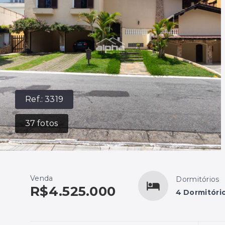
Ref.:
3319
37
fotos
Venda
Dormitórios
R$4.525.000
4 Dormitório