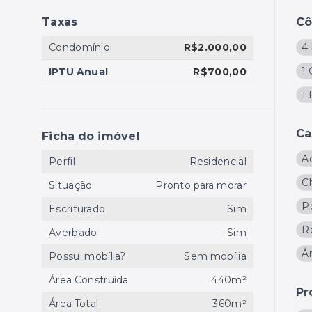
Taxas
C
Condomínio
R$2.000,00
4 
1
IPTU Anual
R$700,00
1
Ca
Ficha do imóvel
A
Perfil
Residencial
C
Situação
Pronto para morar
Po
Escriturado
Sim
R
Averbado
Sim
Á
Possui mobília?
Sem mobília
Área Construída
440m²
Pr
Área Total
360m²