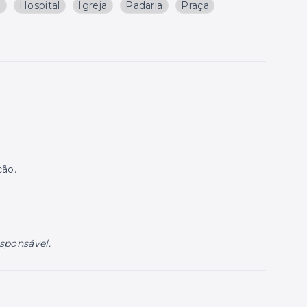
a
Hospital
Igreja
Padaria
Praça
cão.
esponsável.