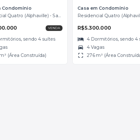
m Condomínio
Casa em Condomínio
Residencial Quatro (Alphaville) - Santana de Parnaíba/SP
00.000
R$5.300.000
VENDA
rmitórios
, sendo
4
suítes
4
Dormitórios
, sendo
4
agas
4 Vagas
m² (Área Construída)
276 m² (Área Construíd