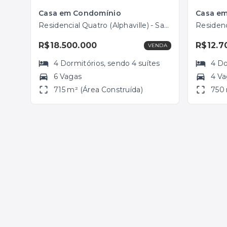
Casa em Condomínio
Casa e
Residencial Quatro (Alphaville) - Santana de Parnaíba/SP
R$18.500.000
R$12.7
VENDA
4
Dormitórios
, sendo
4
suítes
4
Do
6 Vagas
4 V
715 m² (Área Construída)
750 