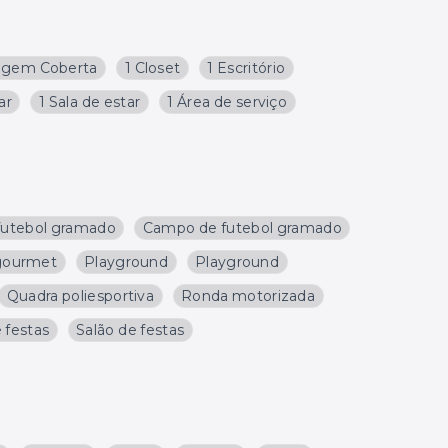
agem Coberta
1 Closet
1 Escritório
ar
1 Sala de estar
1 Área de serviço
utebol gramado
Campo de futebol gramado
gourmet
Playground
Playground
Quadra poliesportiva
Ronda motorizada
 festas
Salão de festas