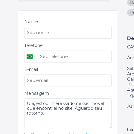
B
R
Nome
De
Telefone
CA
Áre
Sal
E-mail
Áre
Gar
Pis
4 s
Mensagem
1 q
As 
Lo