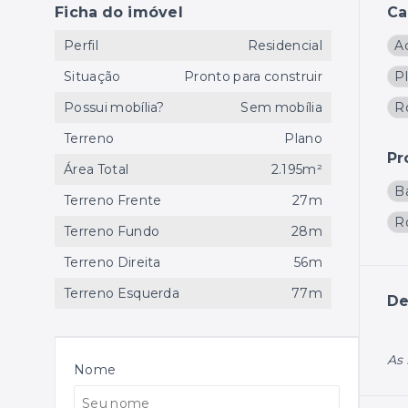
Ficha do imóvel
Ca
Perfil
Residencial
A
Situação
Pronto para construir
P
Possui mobília?
Sem mobília
R
Terreno
Plano
Pr
Área Total
2.195m²
B
Terreno Frente
27m
R
Terreno Fundo
28m
Terreno Direita
56m
Terreno Esquerda
77m
De
As 
Nome