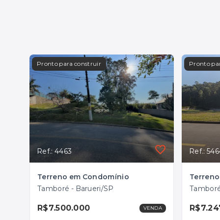
Pronto para construir
Pronto par
Ref.: 4463
Ref.: 54
Terreno em Condomínio
Tamboré - Barueri/SP
Tamboré
R$7.500.000
R$7.24
VENDA