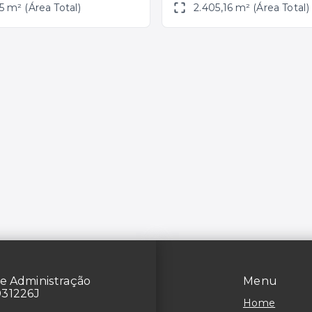
5 m² (Área Total)
2.405,16 m² (Área Total)
e Administração
Menu
031226J
Home