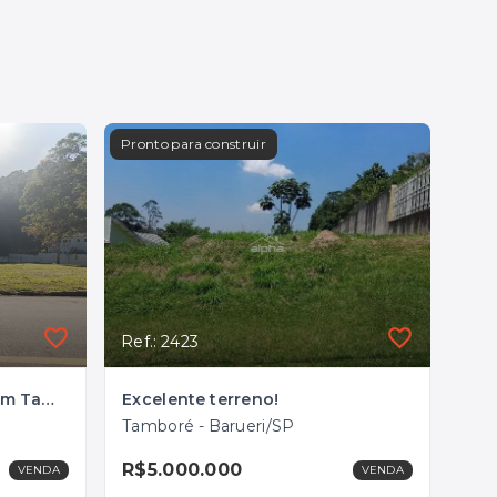
Pronto para construir
Ref.: 2423
Terreno em Condomínio em Tamboré, Barueri/SP
Excelente terreno!
Tamboré - Barueri/SP
R$5.000.000
VENDA
VENDA