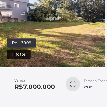
Ref.:
3909
11
fotos
Venda
Terreno Fren
R$7.000.000
27 m