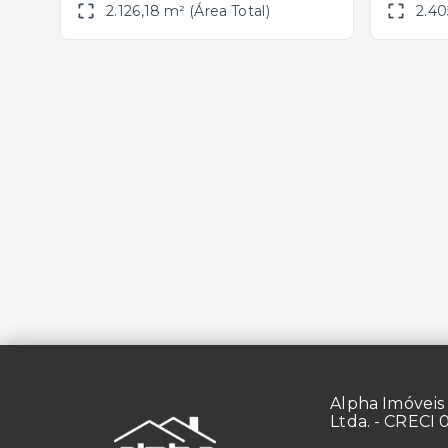
2.126,18 m² (Área Total)
2.40
Alpha Imóveis 
Ltda. - CRECI 