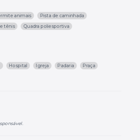
rmite animais
Pista de caminhada
e tênis
Quadra poliesportiva
a
Hospital
Igreja
Padaria
Praça
esponsável.