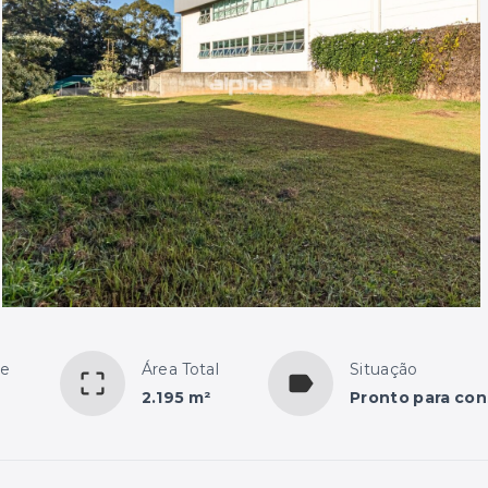
te
Área Total
Situação
2.195 m²
Pronto para con