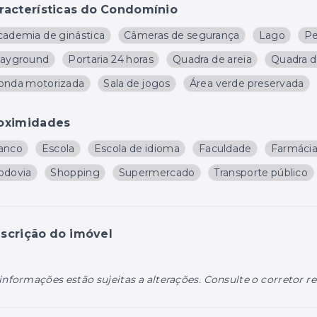
racterísticas do Condomínio
cademia de ginástica
Câmeras de segurança
Lago
Pe
layground
Portaria 24 horas
Quadra de areia
Quadra d
onda motorizada
Sala de jogos
Área verde preservada
oximidades
anco
Escola
Escola de idioma
Faculdade
Farmáci
odovia
Shopping
Supermercado
Transporte público
scrição do imóvel
informações estão sujeitas a alterações. Consulte o corretor r