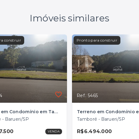
Imóveis similares
a construir
Pronto para construir
64
Ref.: 5465
Terreno em Condomínio em Tamboré, Barueri/SP
 - Barueri/SP
Tamboré - Barueri/SP
7.500
R$6.494.000
VENDA