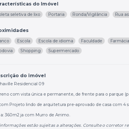
racterísticas do Imóvel
leta seletiva de lixo
Portaria
Ronda/Vigilância
Rua as
oximidades
anco
Escola
Escola de idioma
Faculdade
Farmáci
odovia
Shopping
Supermercado
scrição do imóvel
haville Residencial 09
reno com vista única e permanente, de frente para o parque (p
com Projeto lindo de arquitetura pre-aprovado de casa com 4 su
a: 360m2 ja com Murro de Arrimo.
informações estão sujeitas a alterações. Consulte o corretor r