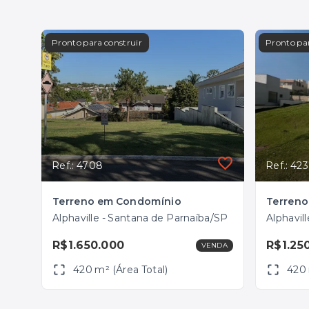
Pronto para construir
Pronto par
Ref.: 4708
Ref.: 42
Terreno em Condomínio
Terren
Alphaville - Santana de Parnaíba/SP
Alphavil
R$1.650.000
R$1.25
VENDA
420 m² (Área Total)
420 