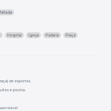
faltada
a
Hospital
Igreja
Padaria
Praça
raça) de esportes.
ítes e piscina:
esponsável.