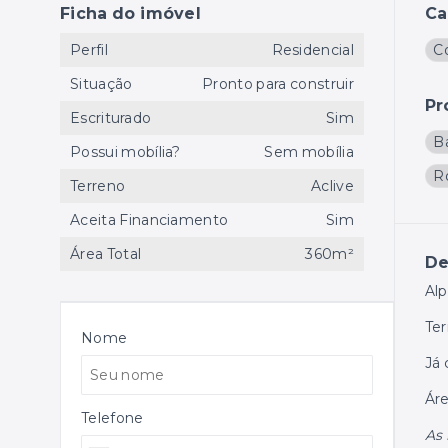
Ficha do imóvel
Ca
Perfil
Residencial
Co
Situação
Pronto para construir
Pr
Escriturado
Sim
B
Possui mobília?
Sem mobília
R
Terreno
Aclive
Aceita Financiamento
Sim
Área Total
360m²
De
Alp
Ter
Nome
Já 
Áre
Telefone
As 