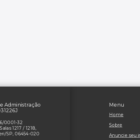
e Administração
Menu
031226J
Home
26/0001-32
Sobre
Salas 1217 / 1218,
ueri/SP, 06454-020
Anuncie seu 