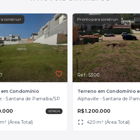
a construir
Pronto para construir
37
Ref.: 5300
o em Condomínio
le - Santana de Parnaíba/SP
Alphaville - Santana de Par
0.000
R$1.200.000
VENDA
m² (Área Total)
420 m² (Área Total)