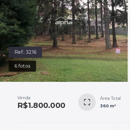
Ref.:
3216
6
fotos
Venda
Área Total
R$1.800.000
360 m²