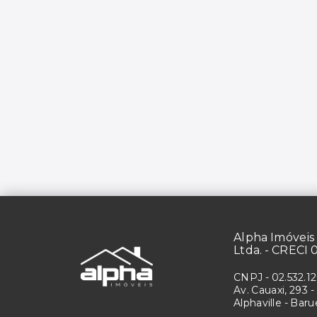
Alpha Imóveis 
Ltda. - CRECI 
CNPJ
-
02.532.1
Av. Cauaxi, 293 - 
Alphaville - Bar