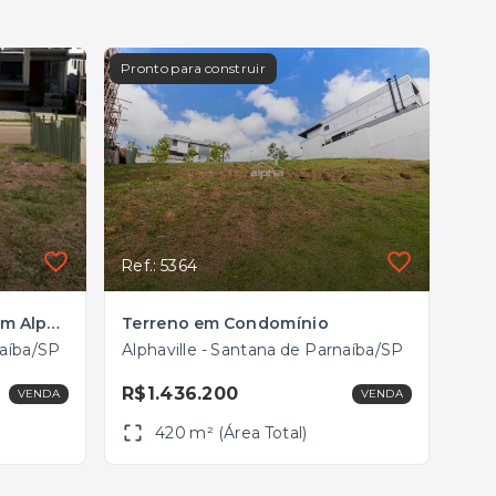
Pronto para construir
Ref.: 5364
Terreno em Condomínio em Alphaville, Santana de Parnaíba/SP
Terreno em Condomínio
naíba/SP
Alphaville - Santana de Parnaíba/SP
R$1.436.200
VENDA
VENDA
420 m² (Área Total)